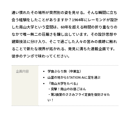
通い慣れたその場所が突然別の姿を見せる。そんな瞬間に立ち
会う経験をしたことがありますか？1964年にレーモンドが設計
した南山大学という空間は、60年を超える時間の折り重なりの
なかで唯一無二の荘厳さを醸し出しています。その設計思想や
建築技法に分け入り、そこで過ごした人々の営みの痕跡に触れ
ることで新たな視界が拓かれる、発見に満ちた連載企画です。
徒歩のテンポで味わってください。
企画内容
学食ぶらり旅（卒業生）
山里の地からSTATION Aiに足を運ぶ
『南山大学をたべる』
・突撃！南山のお昼ごはん
・第2食堂のささみフライ定食を復刻させた
い！