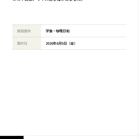
施設提供
学食・咖哩日和
取材日
2026年6月5日（金）