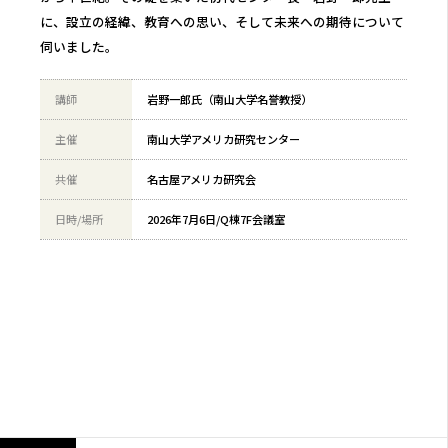
に、設立の経緯、教育への思い、そして未来への期待について
伺いました。
講師
岩野一郎氏（南山大学名誉教授）
主催
南山大学アメリカ研究センター
共催
名古屋アメリカ研究会
日時/場所
2026年7月6日/Q棟7F会議室