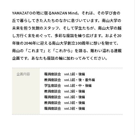
YAMAZATOの地に宿るNANZAN Mind。それは、その学び舎の
丘で暮らしてきた人たちのなかに息づいています。南山大学の
未来を担う気鋭のスタッフ、そして学生たちが、南山大学の越
し方行く末をめぐって、多彩な座談を繰り広げます。およそ20
年後の2046年に迎える南山大学創立100周年に想いを馳せて、
南山の「これまで」と「これから」を語る、賑わい溢れる連載
企画です。あなたも座談の輪に加わってみてください。
企画内容
職員座談会 vol.1前・後編
教員座談会 vol.1前・後・番外編
学生座談会 vol.1前・中・後編
教員座談会 vol.2前・後編
職員座談会 vol.2前・後編
教員座談会 vol.3前・後編
職員座談会 vol.3前・後編