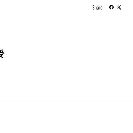
Share:
授