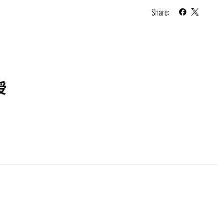
Share:
授