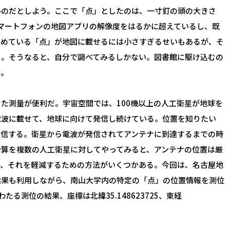
いのだとしよう。ここで「点」としたのは、一寸釘の頭の大きさ
マートフォンの地図アプリの解像度をはるかに超えているし、既
つめている「点」が地図に載せるには小さすぎるせいもあるが、そ
る。そうなると、自分で調べてみるしかない。図書館に駆け込むの
だ。
た測量が便利だ。宇宙空間では、100機以上の人工衛星が地球を
電波に載せて、地球に向けて発信し続けている。位置を知りたい
受信する。衛星から電波が発信されてアンテナに到達するまでの時
計算を複数の人工衛星に対してやってみると、アンテナの位置は厳
差、それを軽減するための方法がいくつかある。今回は、名古屋地
結果も利用しながら、南山大学内の特定の「点」の位置情報を測位
る測位の結果、座標は北緯35.148623725、東経