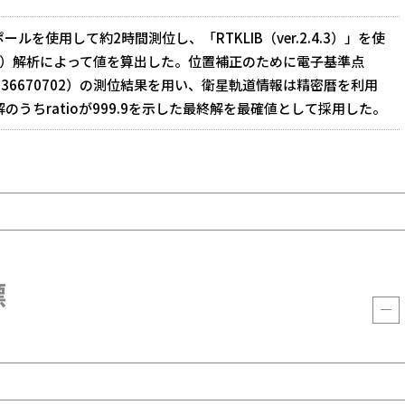
ールを使用して約2時間測位し、「RTKLIB（ver.2.4.3）」を使
K）解析によって値を算出した。位置補正のために電子基準点
236670702）の測位結果を用い、衛星軌道情報は精密暦を利用
解のうちratioが999.9を示した最終解を最確値として採用した。
標