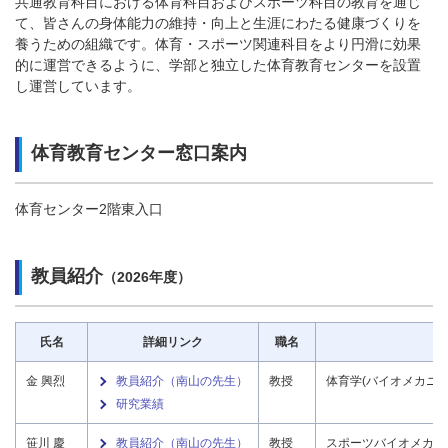
共通教育科目における体育科目およびスポーツ科目の教育を通じ
て、皆さんの身体能力の維持・向上と生涯にわたる健康づくりを
養うための組織です。体育・スポーツ関連科目をより円滑に効果
的に運営できるように、学部と独立した体育教育センターを設置
し運営しています。
体育教育センター窓口案内
体育センター2階東入口
教員紹介
（2026年度）
氏名
詳細リンク
職名
金 興烈
教員紹介（南山の先生）
教授
体育学(バイオメカニク
研究業績
笹川 慶
教員紹介（南山の先生）
教授
スポーツバイオメカ二