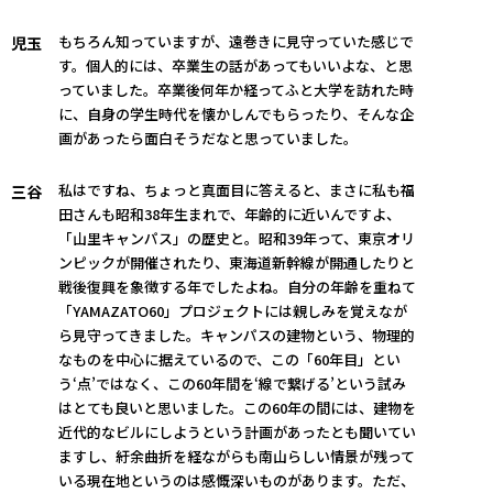
もちろん知っていますが、遠巻きに見守っていた感じで
児玉
す。個人的には、卒業生の話があってもいいよな、と思
っていました。卒業後何年か経ってふと大学を訪れた時
に、自身の学生時代を懐かしんでもらったり、そんな企
画があったら面白そうだなと思っていました。
私はですね、ちょっと真面目に答えると、まさに私も福
三谷
田さんも昭和38年生まれで、年齢的に近いんですよ、
「山里キャンパス」の歴史と。昭和39年って、東京オリ
ンピックが開催されたり、東海道新幹線が開通したりと
戦後復興を象徴する年でしたよね。自分の年齢を重ねて
「YAMAZATO60」プロジェクトには親しみを覚えなが
ら見守ってきました。キャンパスの建物という、物理的
なものを中心に据えているので、この「60年目」とい
う‘点’ではなく、この60年間を‘線で繋げる’という試み
はとても良いと思いました。この60年の間には、建物を
近代的なビルにしようという計画があったとも聞いてい
ますし、紆余曲折を経ながらも南山らしい情景が残って
いる現在地というのは感慨深いものがあります。ただ、