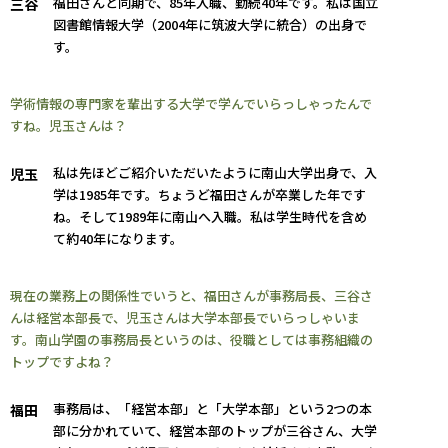
福田さんと同期で、85年入職、勤続40年です。私は国立
三谷
図書館情報大学（2004年に筑波大学に統合）の出身で
す。
学術情報の専門家を輩出する大学で学んでいらっしゃったんで
すね。児玉さんは？
私は先ほどご紹介いただいたように南山大学出身で、入
児玉
学は1985年です。ちょうど福田さんが卒業した年です
ね。そして1989年に南山へ入職。私は学生時代を含め
て約40年になります。
現在の業務上の関係性でいうと、福田さんが事務局長、三谷さ
んは経営本部長で、児玉さんは大学本部長でいらっしゃいま
す。南山学園の事務局長というのは、役職としては事務組織の
トップですよね？
事務局は、「経営本部」と「大学本部」という2つの本
福田
部に分かれていて、経営本部のトップが三谷さん、大学