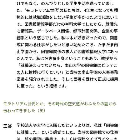
けでもなく、のんびりとした学生生活を送っていまし
た。‘モラトリアム世代’の私たちは、4年生になっても積
極的には就職活動をしない学生が多かったように思いま
す。図書館情報学部だけの単科大学でしたから、就職先
も情報系、データベース関係、都市計画関係、企業の事
務系という感じでした。私は本が好きだったので、図書
館に関わる仕事がしたいと思い始めたころ、たまたま南
山学園から、図書館関係の求人が図書館情報大学にあっ
たんです。私は名古屋出身ということもあり、教授から
「就職決まってないなら、南山大学の図書館はどう？こ
の人に挨拶に行くといい」と当時の南山学園の人事事務
室長を紹介されました。そして面接を受けて正式に採用
に至った、という経緯です。
モラトリアム世代とか、その時代の空気感がおふたりの話から
伝わってきました（笑）
学校法人や大学に入職したというよりは、私は「図書館
三谷
に就職した」という感覚でした。当時の図書館での仕事
は、紙の目録に手書き、もしくは電動タイプライターの