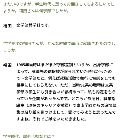
きたいのですが、学生時代に遡ってお聞きしてもよろしいでし
ょうか。福田さんは何学部でしたか。
文学部哲学科です。
福田
哲学専攻の福田さんが、どんな経緯で南山に就職されたのでし
ょうか。
1985年当時はまだまだ学部差別というか、出身学部に
福田
よって、就職先の選択肢が限られていた時代だったの
で…文学部だと、例えば就職活動で銀行に電話をしても
相手にしてもらえない。ただ、当時SE系の職種は文系
学部の学生にも引き合いが結構あって、私も内定をもら
っていた企業があったんです。ところがある日、職業指
導室（現在のキャリア支援課）で南山学園からの追加募
集の貼り紙を見つけまして、受けてみようと思ったんで
すよね。それでご縁をいただきました。
学生時代、課外活動などは？