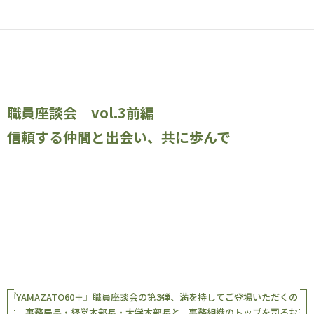
職員座談会 vol.3前編
信頼する仲間と出会い、共に歩んで
『YAMAZATO60＋』職員座談会の第3弾、満を持してご登場いただくの
は、事務局長・経営本部長・大学本部長と、事務組織のトップを司るお三