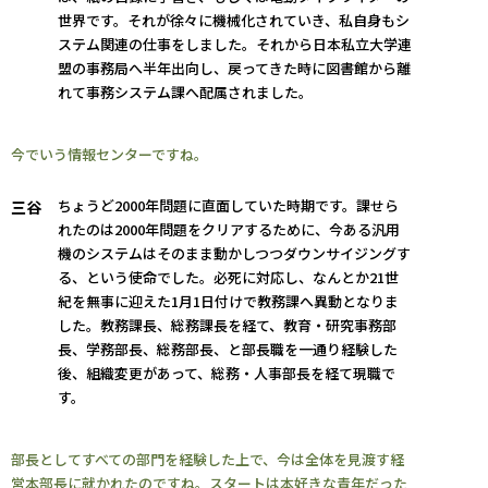
世界です。それが徐々に機械化されていき、私自身もシ
ステム関連の仕事をしました。それから日本私立大学連
盟の事務局へ半年出向し、戻ってきた時に図書館から離
れて事務システム課へ配属されました。
今でいう情報センターですね。
ちょうど2000年問題に直面していた時期です。課せら
三谷
れたのは2000年問題をクリアするために、今ある汎用
機のシステムはそのまま動かしつつダウンサイジングす
る、という使命でした。必死に対応し、なんとか21世
紀を無事に迎えた1月1日付けで教務課へ異動となりま
した。教務課長、総務課長を経て、教育・研究事務部
長、学務部長、総務部長、と部長職を一通り経験した
後、組織変更があって、総務・人事部長を経て現職で
す。
部長としてすべての部門を経験した上で、今は全体を見渡す経
営本部長に就かれたのですね。スタートは本好きな青年だった