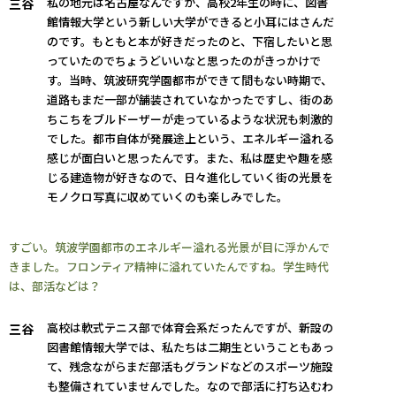
私の地元は名古屋なんですが、高校2年生の時に、図書
三谷
館情報大学という新しい大学ができると小耳にはさんだ
のです。もともと本が好きだったのと、下宿したいと思
っていたのでちょうどいいなと思ったのがきっかけで
す。当時、筑波研究学園都市ができて間もない時期で、
道路もまだ一部が舗装されていなかったですし、街のあ
ちこちをブルドーザーが走っているような状況も刺激的
でした。都市自体が発展途上という、エネルギー溢れる
感じが面白いと思ったんです。また、私は歴史や趣を感
じる建造物が好きなので、日々進化していく街の光景を
モノクロ写真に収めていくのも楽しみでした。
すごい。筑波学園都市のエネルギー溢れる光景が目に浮かんで
きました。フロンティア精神に溢れていたんですね。学生時代
は、部活などは？
高校は軟式テニス部で体育会系だったんですが、新設の
三谷
図書館情報大学では、私たちは二期生ということもあっ
て、残念ながらまだ部活もグランドなどのスポーツ施設
も整備されていませんでした。なので部活に打ち込むわ