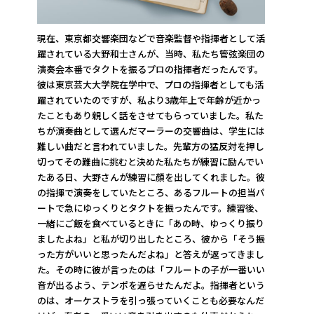
現在、東京都交響楽団などで音楽監督や指揮者として活
躍されている大野和士さんが、当時、私たち管弦楽団の
演奏会本番でタクトを振るプロの指揮者だったんです。
彼は東京芸大大学院在学中で、プロの指揮者としても活
躍されていたのですが、私より3歳年上で年齢が近かっ
たこともあり親しく話をさせてもらっていました。私た
ちが演奏曲として選んだマーラーの交響曲は、学生には
難しい曲だと言われていました。先輩方の猛反対を押し
切ってその難曲に挑むと決めた私たちが練習に励んでい
たある日、大野さんが練習に顔を出してくれました。彼
の指揮で演奏をしていたところ、あるフルートの担当パ
ートで急にゆっくりとタクトを振ったんです。練習後、
一緒にご飯を食べているときに「あの時、ゆっくり振り
ましたよね」と私が切り出したところ、彼から「そう振
った方がいいと思ったんだよね」と答えが返ってきまし
た。その時に彼が言ったのは「フルートの子が一番いい
音が出るよう、テンポを遅らせたんだよ。指揮者という
のは、オーケストラを引っ張っていくことも必要なんだ