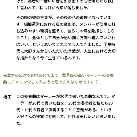
けど、奏者の一番いい音を引き出すのも仕事だからね」
と言われて、私は目から鱗が落ちました。
その時の彼の言葉が、その後の私の道標となっていま
す。組織運営における私の役割は、メンバーが仕事に打
ち込みやすい環境を整えて、彼らに本領を発揮してもら
うこと。全体として自分が思い描く方向へ進んでいけれ
ばいい、という思いでこれまで歩んできました。学生時
代に大野さんからいただいた言葉が、人生における大切
な指針となり今に生きているんです。
先輩方の反対を跳ねのけてまで、難易度の高いマーラーの交響
曲にチャレンジしてみようと思ったのはなぜですか？
この交響曲はマーラーが20代で書いた楽曲なんです。マ
福田
ーラーが20代で書いた曲を、20代の指揮者と私たち20
代・10代の若者で演奏することに意義がある、という
大野さんの提案に共感して、ぜひ演奏したいと思いまし
た。