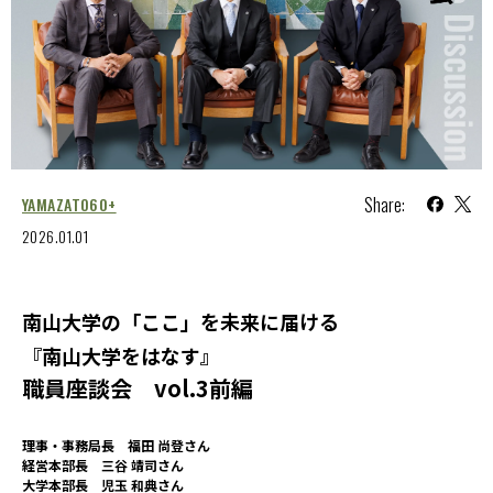
Share:
YAMAZATO60+
2026.01.01
南山大学の「ここ」を未来に届ける
『南山大学をはなす』
職員座談会 vol.3前編
理事・事務局長 福田 尚登さん
経営本部長 三谷 靖司さん
大学本部長 児玉 和典さん