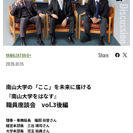
Share:
YAMAZATO60+
2026.01.15
南山大学の「ここ」を未来に届ける
『南山大学をはなす』
職員座談会 vol.3後編
理事・事務局長 福田 尚登さん
経営本部長 三谷 靖司さん
大学本部長 児玉 和典さん