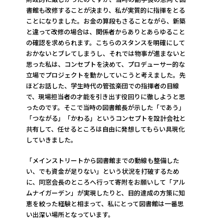
書館も改修することが決まり、私が実質的に指揮をとる
ことになりました。お金の算段もさることながら、新築
と違って改修の場合は、関係者からありとあらゆること
の確認を求められます。こちらのスタンスを明確にして
おかないとブレてしまうし、それでは物事が進まないと
思った私は、コンセプトを決めて、プロデューサー的な
立場でプロジェクトを動かしていこうと考えました。先
ほどお話した、学生時代の管弦楽団での指揮者の目線
で、現場担当者の才能を引き出す役回りに徹しようと思
ったのです。そこで当時の図書館長が示した「であう」
「つながる」「かわる」というコンセプトを設計会社と
共有して、任せるところは自由に発想してもらい具現化
していきました。
「メインストリートから図書館までの動線も整備した
い、でも資金が足りない」という状況を打破するため
に、同窓会長のところへ行って寄附をお願いして「アル
ムナイガーデン」が実現したりと、目的達成の方策に知
恵を絞った経験と相まって、私にとって図書館は一番思
い出深い場所となっています。