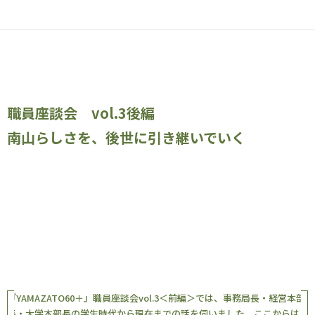
職員座談会 vol.3後編
南山らしさを、後世に引き継いでいく
『YAMAZATO60＋』職員座談会vol.3＜前編＞では、事務局長・経営本部
長・大学本部長の学生時代から現在までの話を伺いました。ここからは