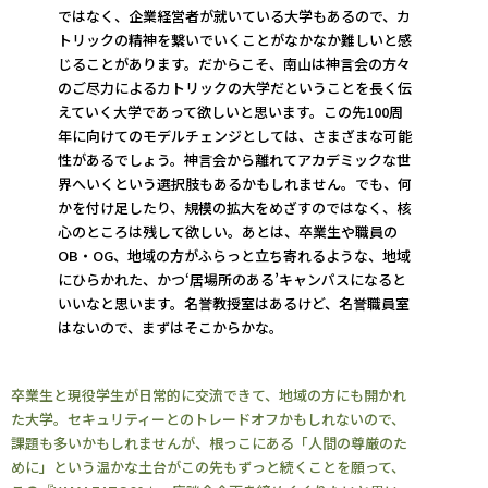
ではなく、企業経営者が就いている大学もあるので、カ
トリックの精神を繋いでいくことがなかなか難しいと感
じることがあります。だからこそ、南山は神言会の方々
のご尽力によるカトリックの大学だということを長く伝
えていく大学であって欲しいと思います。この先100周
年に向けてのモデルチェンジとしては、さまざまな可能
性があるでしょう。神言会から離れてアカデミックな世
界へいくという選択肢もあるかもしれません。でも、何
かを付け足したり、規模の拡大をめざすのではなく、核
心のところは残して欲しい。あとは、卒業生や職員の
OB・OG、地域の方がふらっと立ち寄れるような、地域
にひらかれた、かつ‘居場所のある’キャンパスになると
いいなと思います。名誉教授室はあるけど、名誉職員室
はないので、まずはそこからかな。
卒業生と現役学生が日常的に交流できて、地域の方にも開かれ
た大学。セキュリティーとのトレードオフかもしれないので、
課題も多いかもしれませんが、根っこにある「人間の尊厳のた
めに」という温かな土台がこの先もずっと続くことを願って、