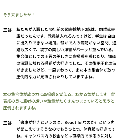
そう来ましたか！
私たちが入職した40年前の図書館地下2階は、閉架式書
三谷
庫だったんです。教員は入れるんですけど、学生は自由
に出入りできない場所。静かで人の気配がない空間、通
路も広くて、装丁の美しい洋書がバーッと並んでいる。
集合体としての圧巻の美しさに高揚感を感じたり、知識
の深淵に触れる感覚が大好きでした。その後電子化の波
がきましたけど、一周まわって、また本の集合体が放つ
圧倒的な力が見直されたりしていますよね。
本の集合体が放つ力に高揚感を覚える、わかる気がします。背
表紙の奥に筆者の想いや熱量がたくさんつまっていると思うと
圧倒されますよね。
「書庫が好きというのは、Beautifulなのか」という声
三谷
が聞こえてきそうなのでもうひとつ。体育館も好きです
ね。キャンパス内の校舎などは直線的であるのに対し