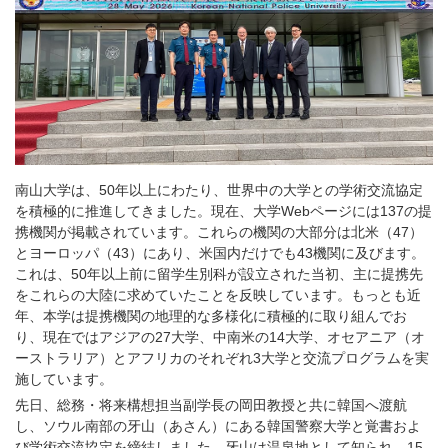
南山大学は、50年以上にわたり、世界中の大学との学術交流協定
を積極的に推進してきました。現在、大学Webページには137の提
携機関が掲載されています。これらの機関の大部分は北米（47）
とヨーロッパ（43）にあり、米国内だけでも43機関に及びます。
これは、50年以上前に留学生別科が設立された当初、主に提携先
をこれらの大陸に求めていたことを反映しています。もっとも近
年、本学は提携機関の地理的な多様化に積極的に取り組んでお
り、現在ではアジアの27大学、中南米の14大学、オセアニア（オ
ーストラリア）とアフリカのそれぞれ3大学と交流プログラムを実
施しています。
先日、総務・将来構想担当副学長の岡田教授と共に韓国へ渡航
し、ソウル南部の牙山（あさん）にある韓国警察大学と覚書およ
び学術交流協定を締結しました。牙山は温泉地として知られ、15