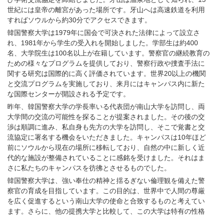
世紀には皇帝の離宮があった場所です。牙山へは高速鉄道を利用
すればソウルから約30分でアクセスできます。
韓国警察大学は1979年に国会で可決された法律によって設立さ
れ、1981年から学生の受入れを開始しました。学部生は約400
名、大学院生は100名以上が在籍しています。警察官の継続教育の
ための様々なプログラムを提供しており、警察行政や捜査手法に
関する研究は国際的に高く評価されています。世界20以上の機関
と交流プログラムを実施しており、来月にはキャンパス内に新た
な国際センターが開設される予定です。
昨年、韓国警察大学の学長率いる代表団が南山大学を訪問し、両
大学間の交流の可能性を探ることが提案されました。その後の交
渉は順調に進み、私自身も先方の大学を訪問し、そこで覚書と交
流協定に署名する機会をいただきました。キャンパスは10年ほど
前にソウルから現在の場所に移転しており、自然の中に新しく近
代的な施設が整備されていることに感銘を受けました。それはま
さに私たちのキャンパスを彷彿とさせるものでした。
韓国警察大学は、強い奉仕の精神と揺るぎない倫理観を備えた警
察官の育成を目指しています。この目的は、世界中で人間の尊厳
を広く促進するという南山大学の使命と合致するものと考えてい
ます。さらに、他の提携大学と比較して、この大学は特有の性格