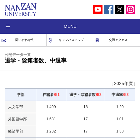
MENU
問い合わせ先
キャンパスマップ
交通アクセス
公開データ一覧
退学・除籍者数、中退率
[ 2025年度 ]
学部
在籍者
※1
退学・除籍者数
※2
中退率
※3
人文学部
1,499
18
1.20
外国語学部
1,681
17
1.01
経済学部
1,232
17
1.38