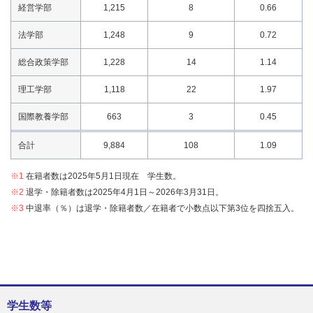
経営学部
1,215
8
0.66
法学部
1,248
9
0.72
総合政策学部
1,228
14
1.14
理工学部
1,118
22
1.97
国際教養学部
663
3
0.45
合計
9,884
108
1.09
※1
在籍者数は2025年5月1日現在 学生数。
※2
退学・除籍者数は2025年4月1日～2026年3月31日。
※3
中退率（％）は退学・除籍者数／在籍者で小数点以下第3位を四捨五入。
学生数等