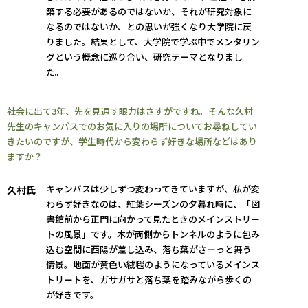
築する必要があるのではないか、それが研究対象に
なるのではないか、との思いが強くなり大学院に戻
りました。結果として、大学院で学ぶ中でメンタリン
グという概念に巡り合い、研究テーマとなりまし
た。
社会に出て3年、先を見通す眼力はさすがですね。そんな久村
先生のキャンパスでのお気に入りの場所についてお尋ねしてい
きたいのですが、学生時代から変わらず好きな場所などはあり
ますか？
キャンパスは少しずつ変わってきていますが、私が変
久村氏
わらず好きなのは、紅葉シーズンの夕暮れ時に、「図
書館前から正門に向かって見たときのメインストリー
トの風景」です。木が両側からトンネルのように包み
込む空間に西陽が差し込み、落ち葉がさーっと舞う
情景。地面が黄色い絨毯のようになっているメインス
トリートを、ガサガサと落ち葉を踏みながら歩くの
が好きです。