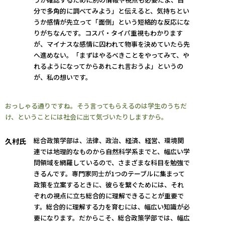
分で多角的に調べてみよう」と伝えると、気持ちとい
うか感情が先立って「面倒」という短絡的な反応にな
りがちなんです。コスパ・タイパ重視もわかります
が、マイナスな感情に囚われて物事を決めていたら先
へ進めない。「まずはやるべきことをやってみて、や
れるようになってからあれこれ言おうよ」というの
が、私の想いです。
おっしゃる通りですね。そう言ってもらえるのは学生のうちだ
け、ということには社会に出て気づいたりしますから。
総合政策学部は、法律、政治、経済、経営、環境関
久村氏
連では地理的なものから自然科学系までと、幅広い学
問領域を網羅しているので、さまざまな科目を勉強で
きるんです。専門家同士が1つのテーブルに集まって
政策を立案するときに、彼らを繋ぐためには、それ
ぞれの視点に立ち総合的に理解できることが重要で
す。総合的に理解する力を育むには、幅広い知識が必
要になります。だからこそ、総合政策学部では、幅広