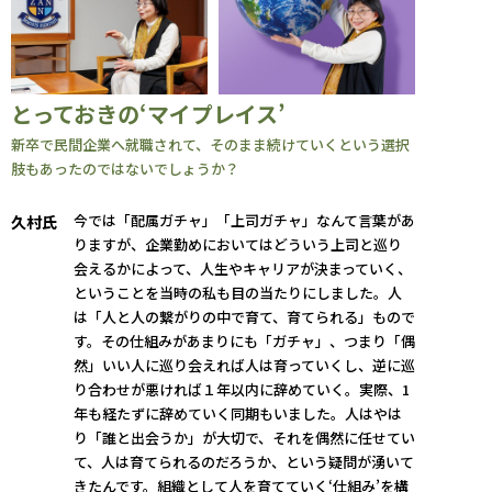
とっておきの‘マイプレイス’
新卒で民間企業へ就職されて、そのまま続けていくという選択
肢もあったのではないでしょうか？
今では「配属ガチャ」「上司ガチャ」なんて言葉があ
久村氏
りますが、企業勤めにおいてはどういう上司と巡り
会えるかによって、人生やキャリアが決まっていく、
ということを当時の私も目の当たりにしました。人
は「人と人の繋がりの中で育て、育てられる」もので
す。その仕組みがあまりにも「ガチャ」、つまり「偶
然」いい人に巡り会えれば人は育っていくし、逆に巡
り合わせが悪ければ１年以内に辞めていく。実際、1
年も経たずに辞めていく同期もいました。人はやは
り「誰と出会うか」が大切で、それを偶然に任せてい
て、人は育てられるのだろうか、という疑問が湧いて
きたんです。組織として人を育てていく‘仕組み’を構