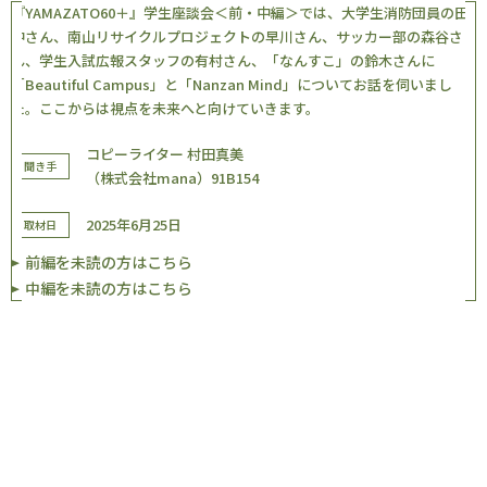
『YAMAZATO60＋』学生座談会＜前・中編＞では、大学生消防団員の田
中さん、南山リサイクルプロジェクトの早川さん、サッカー部の森谷さ
ん、学生入試広報スタッフの有村さん、「なんすこ」の鈴木さんに
「Beautiful Campus」と「Nanzan Mind」についてお話を伺いまし
た。ここからは視点を未来へと向けていきます。
コピーライター 村田真美
聞き手
（株式会社mana）91B154
2025年6月25日
取材日
前編を未読の方はこちら
中編を未読の方はこちら