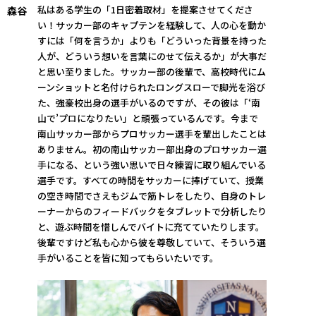
私はある学生の「1日密着取材」を提案させてくださ
森谷
い！サッカー部のキャプテンを経験して、人の心を動か
すには「何を言うか」よりも「どういった背景を持った
人が、どういう想いを言葉にのせて伝えるか」が大事だ
と思い至りました。サッカー部の後輩で、高校時代にム
ーンショットと名付けられたロングスローで脚光を浴び
た、強豪校出身の選手がいるのですが、その彼は「‘南
山で’プロになりたい」と頑張っているんです。今まで
南山サッカー部からプロサッカー選手を輩出したことは
ありません。初の南山サッカー部出身のプロサッカー選
手になる、という強い思いで日々練習に取り組んでいる
選手です。すべての時間をサッカーに捧げていて、授業
の空き時間でさえもジムで筋トレをしたり、自身のトレ
ーナーからのフィードバックをタブレットで分析したり
と、遊ぶ時間を惜しんでバイトに充てていたりします。
後輩ですけど私も心から彼を尊敬していて、そういう選
手がいることを皆に知ってもらいたいです。