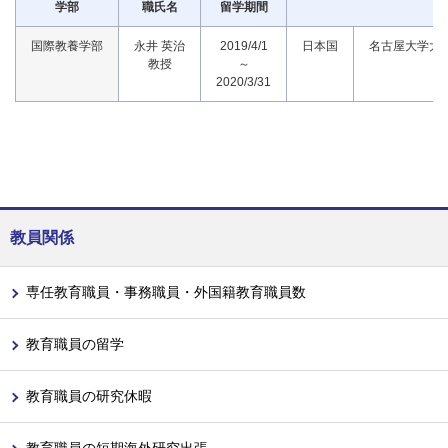
学部
職氏名
留学期間
国際教養学部
永井 英治
2019/4/1
日本国
名古屋大学大
教授
～
2020/3/31
教員関係
専任教育職員・事務職員・外国籍教育職員数
教育職員の留学
教育職員の研究休暇