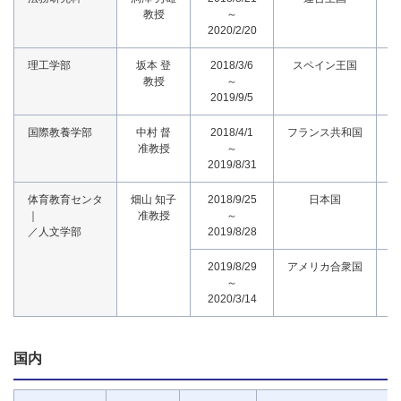
教授
～
2020/2/20
理工学部
坂本 登
2018/3/6
スペイン王国
教授
～
2019/9/5
国際教養学部
中村 督
2018/4/1
フランス共和国
フ
准教授
～
2019/8/31
体育教育センタ
畑山 知子
2018/9/25
日本国
｜
准教授
～
／人文学部
2019/8/28
2019/8/29
アメリカ合衆国
～
2020/3/14
国内