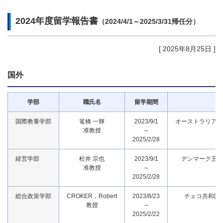
2024年度留学報告書
（2024/4/1～2025/3/31帰任分）
[ 2025年8月25日 ]
国外
学部
職氏名
留学期間
国際教養学部
篭橋 一輝
2023/9/1
オーストラリア連
准教授
～
2025/2/28
経営学部
松井 宗也
2023/9/1
デンマーク王国
准教授
～
2025/2/28
総合政策学部
CROKER，Robert
2023/8/23
チェコ共和国
教授
～
2025/2/22