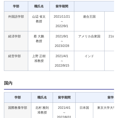
学部
職氏名
留学期間
外国語学部
山辺 省太
2021/11/21
連合王国
教授
～
2022/9/1
経済学部
蔡 大鵬
2021/9/1
アメリカ合衆国
21st C
教授
～
2023/2/28
経営学部
上野 正樹
2021/4/1
インド
准教授
～
2022/9/15
国内
学部
職氏名
留学期間
留学先
国際教養学部
北村 雅則
2021/4/1
日本国
東京大学大学
准教授
～
2022/8/31