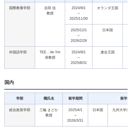
国際教養学部
吉田 信
2024/9/1
オランダ王国
I
教授
～
2025/11/30
2025/12/1
日本国
～
2026/2/28
外国語学部
TEE，Ve-Yin
2024/9/1
連合王国
De
准教授
～
2025/8/31
国内
学部
職氏名
留学期間
留学先
総合政策学部
三輪 まどか
2025/4/1
日本国
九州大学法
教授
～
2026/3/31