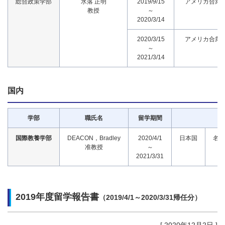
総合政策学部
水落 正明
2019/9/15
アメリカ合衆
教授
～
2020/3/14
2020/3/15
アメリカ合衆
～
2021/3/14
国内
学部
職氏名
留学期間
国際教養学部
DEACON，Bradley
2020/4/1
日本国
名古
准教授
～
2021/3/31
2019年度留学報告書
（2019/4/1～2020/3/31帰任分）