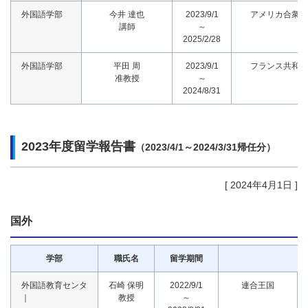
外国語学部
今井 達也
2023/9/1
アメリカ合衆国
講師
～
2025/2/28
外国語学部
平田 周
2023/9/1
フランス共和国
准教授
～
2024/8/31
2023年度留学報告書
（2023/4/1～2024/3/31帰任分）
[ 2024年4月1日 ]
国外
学部
職氏名
留学期間
外国語教育センタ
石崎 保明
2022/9/1
連合王国
｜
教授
～