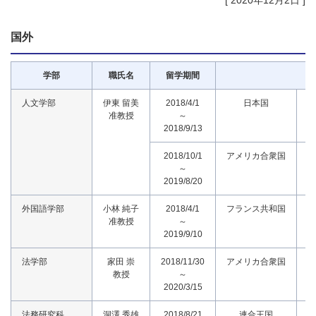
[ 2020年12月2日 ]
国外
学部
職氏名
留学期間
人文学部
伊東 留美
2018/4/1
日本国
准教授
～
2018/9/13
2018/10/1
アメリカ合衆国
～
2019/8/20
外国語学部
小林 純子
2018/4/1
フランス共和国
准教授
～
2019/9/10
法学部
家田 崇
2018/11/30
アメリカ合衆国
教授
～
2020/3/15
法務研究科
洞澤 秀雄
2018/8/21
連合王国