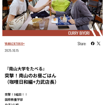
Share:
YAMAZATO60+
2025.10.15
『南山大学をたべる』
突撃！南山のお昼ごはん
（咖哩日和編+力武店長）
突撃！5組目！！
国際教養学部
女子2人組