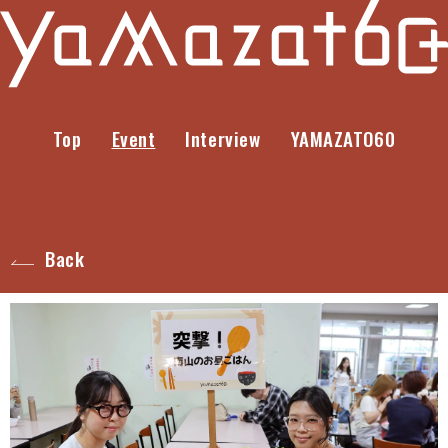
Top
Event
Interview
YAMAZATO60
Back