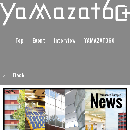
Top
Event
Interview
YAMAZATO60
Back