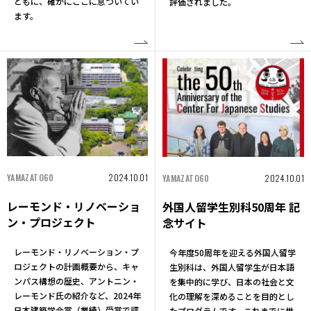
ともに、確かにここに息づいてい
評価されました。
ます。
YAMAZATO60
2024.10.01
YAMAZATO60
2024.10.01
レーモンド・リノベーショ
外国人留学生別科50周年 記
ン・プロジェクト
念サイト
レーモンド・リノベーション・プ
今年度50周年を迎える外国人留学
ロジェクトの計画概要から、キャ
生別科は、外国人留学生が日本語
ンパス構想の歴史、アントニン・
を集中的に学び、日本の社会と文
レーモンド氏の紹介など、2024年
化の理解を深めることを目的とし
日本建築学会賞（業績）受賞で評
たプログラムです。これまでに世