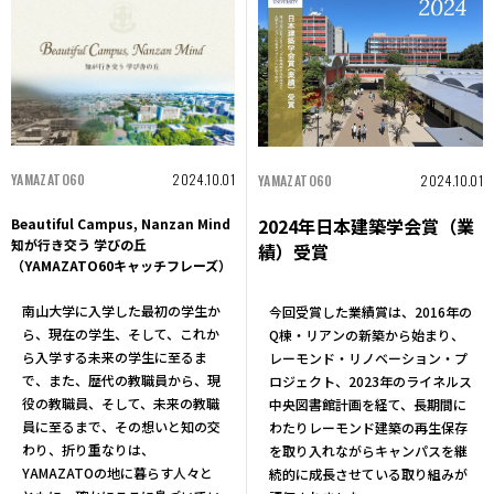
YAMAZATO60
2024.10.01
YAMAZATO60
2024.10.01
2024年日本建築学会賞（業
Beautiful Campus, Nanzan Mind
知が行き交う 学びの丘
績）受賞
（YAMAZATO60キャッチフレーズ）
南山大学に入学した最初の学生か
今回受賞した業績賞は、2016年の
ら、現在の学生、そして、これか
Q棟・リアンの新築から始まり、
ら入学する未来の学生に至るま
レーモンド・リノベーション・プ
で、また、歴代の教職員から、現
ロジェクト、2023年のライネルス
役の教職員、そして、未来の教職
中央図書館計画を経て、長期間に
員に至るまで、その想いと知の交
わたりレーモンド建築の再生保存
わり、折り重なりは、
を取り入れながらキャンパスを継
YAMAZATOの地に暮らす人々と
続的に成長させている取り組みが