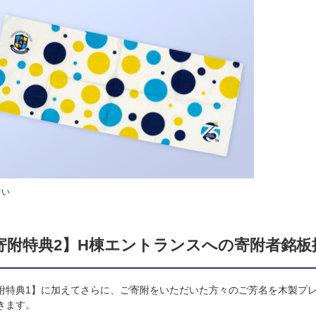
ぐい
寄附特典2】H棟エントランスへの寄附者銘板
附特典1】に加えてさらに、ご寄附をいただいた方々のご芳名を木製プ
きます。