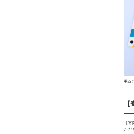
手ぬ
【
【寄
ただ