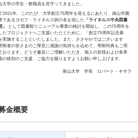
山大学の学生・教職員を見守ってきました。
て2021年。このたび、大学創立75周年を迎えるにあたり、南山学園
者であるヨゼフ・ライネルス師の名を冠した
「ライネルス中央図書
想」
として図書館リニューアル事業の検討を開始し、この75周年を
したプロジェクトへご支援いただくために、「創立75周年記念募
を実施することといたしました。また、ささやかではございます
寄附者の皆さまのご厚意に感謝の気持ちを込めて、寄附特典もご用
ております。どうぞ趣旨にご理解いただき、個人の皆様および各界
様の格別のご支援、ご協力を賜りますようお願い申し上げます。
南山大学 学長 ロバート・キサラ
募金概要