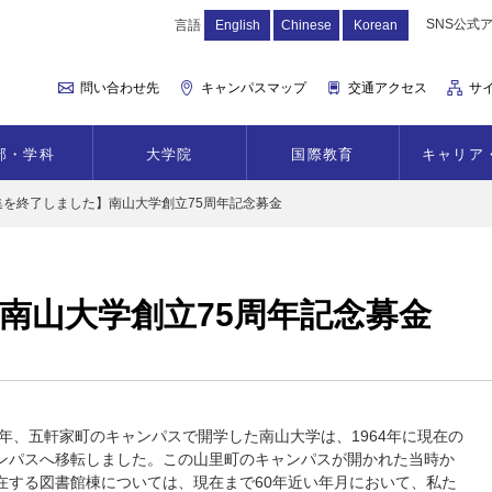
SNS公式
言語
English
Chinese
Korean
問い合わせ先
キャンパスマップ
交通アクセス
サ
部・学科
大学院
国際教育
キャリア
集を終了しました】南山大学創立75周年記念募金
南山大学創立75周年記念募金
46年、五軒家町のキャンパスで開学した南山大学は、1964年に現在の
ンパスへ移転しました。この山里町のキャンパスが開かれた当時か
在する図書館棟については、現在まで60年近い年月において、私た