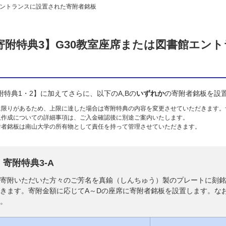
エントランスに設置された寄附者銘板
寄附特典3】G30教室座席または図書館エン
附特典1・2】に加えてさらに、以下のA,Bの
いずれか
の寄附者銘板を設
に限りがあるため、上限に達した場合は寄附特典の内容を変更させていただきます。
板作成についての詳細事項は、ご入金確認後に別途ご案内いたします。
附者銘板は南山大学の所有物として責任を持って管理させていただきます。
寄附特典3-A
ご寄附いただいた方々のご芳名を真鍮（しんちゅう）製のプレートに刻銘
だきます。寄附金額に応じてA～Dの座席に寄附者銘板を設置します。な
ん。