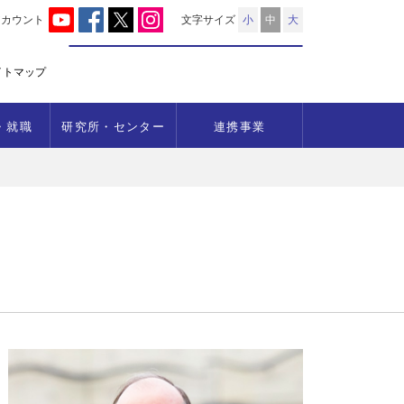
アカウント
文字サイズ
小
中
大
イトマップ
・就職
研究所・センター
連携事業