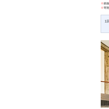
※
銘
※
寄
1