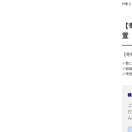
H棟
【
置
【寄
※
数
※
銘
※
寄