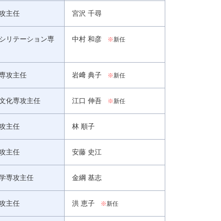
攻主任
宮沢 千尋
シリテーション専
中村 和彦
※
新任
専攻主任
岩﨑 典子
※
新任
文化専攻主任
江口 伸吾
※
新任
攻主任
林 順子
攻主任
安藤 史江
学専攻主任
金綱 基志
攻主任
洪 恵子
※
新任