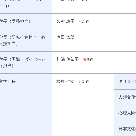
担当）
学長（学務担当）
久村 恵子
※
新任
学長（研究推進担当・教
奥田 太郎
支援担当）
学長（国際・ダイバーシ
川浦 佐知子
※
新任
ィ担当）
文学部長
松根 伸治
キリスト
※
新任
人類文化
心理人間
日本文化