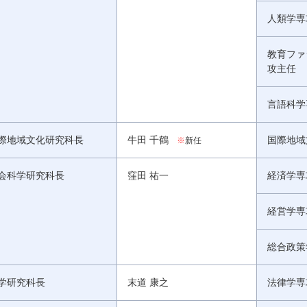
人類学専
教育ファ
攻主任
言語科学
際地域文化研究科長
牛田 千鶴
国際地域
※
新任
会科学研究科長
窪田 祐一
経済学専
経営学専
総合政策
学研究科長
末道 康之
法律学専