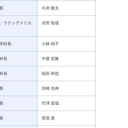
長
今井 隆夫
・ラテンアメリカ
永田 智成
学科長
小林 純子
科長
中屋 宏隆
科長
稲垣 和也
長
宮崎 浩伸
長
竹澤 直哉
長
菅原 真