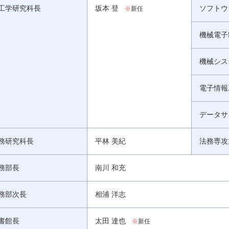
工学研究科長
坂本 登
ソフトウ
※
新任
機械電子
機械シス
電子情報
データサ
務研究科長
平林 美紀
法務専攻
務部長
南川 和充
務部次長
相浦 洋志
書館長
太田 達也
※
新任