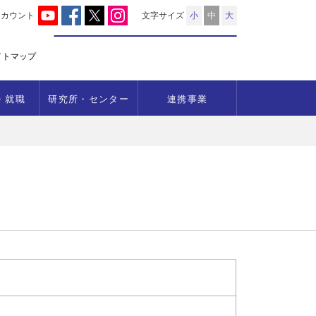
アカウント
文字サイズ
小
中
大
イトマップ
・就職
研究所・センター
連携事業