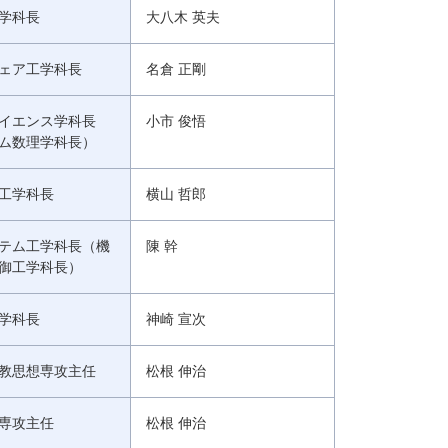
学科長
大八木 英夫
ェア工学科長
名倉 正剛
イエンス学科長
小市 俊悟
ム数理学科長）
工学科長
横山 哲郎
テム工学科長（機
陳 幹
御工学科長）
学科長
神崎 宣次
教思想専攻主任
松根 伸治
専攻主任
松根 伸治