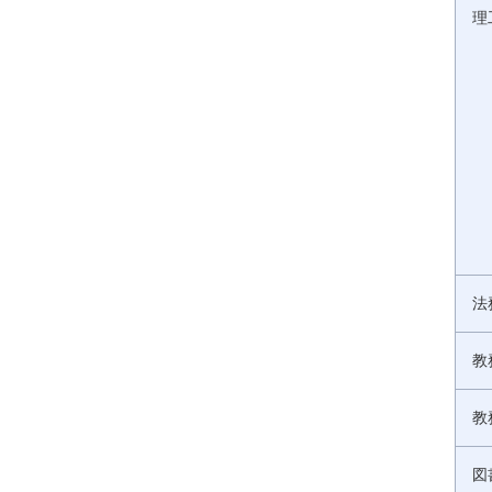
理
法
教
教
図