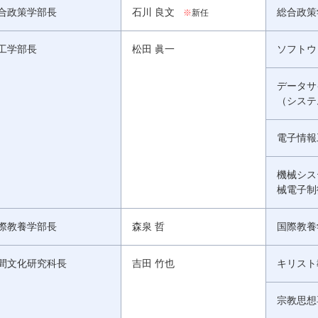
合政策学部長
石川 良文
総合政策
※
新任
工学部長
松田 眞一
ソフトウ
データサ
（システ
電子情報
機械シス
械電子制
際教養学部長
森泉 哲
国際教養
間文化研究科長
吉田 竹也
キリスト
宗教思想