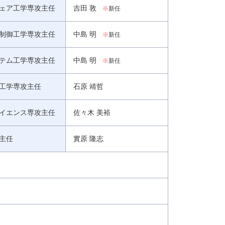
ェア工学専攻主任
吉田 敦
※
新任
制御工学専攻主任
中島 明
※
新任
テム工学専攻主任
中島 明
※
新任
工学専攻主任
石原 靖哲
イエンス専攻主任
佐々木 美裕
主任
實原 隆志