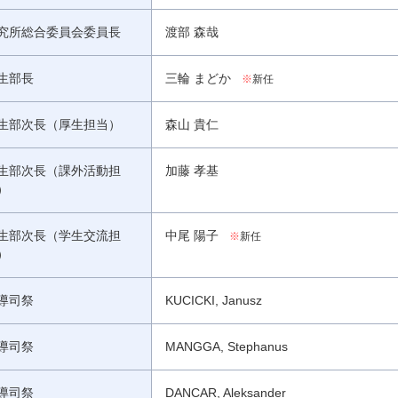
究所総合委員会委員長
渡部 森哉
生部長
三輪 まどか
※
新任
生部次長（厚生担当）
森山 貴仁
生部次長（課外活動担
加藤 孝基
）
生部次長（学生交流担
中尾 陽子
※
新任
）
導司祭
KUCICKI, Janusz
導司祭
MANGGA, Stephanus
導司祭
DANCAR, Aleksander