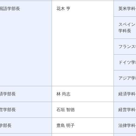
国語学部長
花木 亨
英米学科
スペイン
学科長
フランス
ドイツ学
アジア学
済学部長
林 尚志
経済学科
営学部長
石垣 智徳
経営学科
学部長
豊島 明子
法律学科