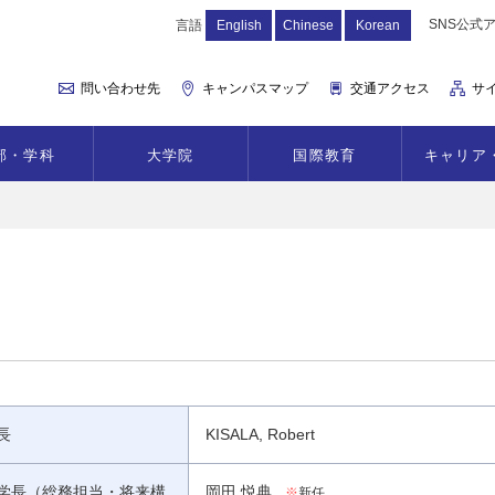
SNS公式
言語
English
Chinese
Korean
問い合わせ先
キャンパスマップ
交通アクセス
サ
部・学科
大学院
国際教育
キャリア
長
KISALA, Robert
学長（総務担当・将来構
岡田 悦典
※
新任