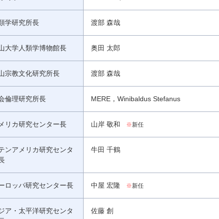
類学研究所長
渡部 森哉
山大学人類学博物館長
奥田 太郎
山宗教文化研究所長
渡部 森哉
会倫理研究所長
MERE，Winibaldus Stefanus
メリカ研究センター長
山岸 敬和
※
新任
テンアメリカ研究センタ
牛田 千鶴
長
ーロッパ研究センター長
中屋 宏隆
※
新任
ジア・太平洋研究センタ
佐藤 創