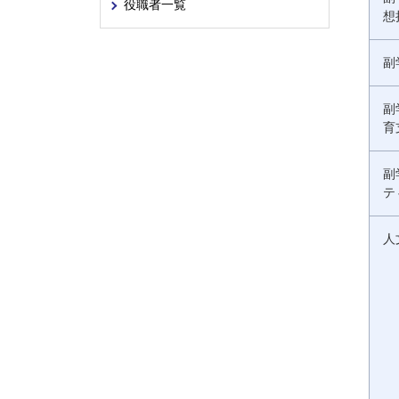
役職者一覧
想
副
副
育
副
テ
人