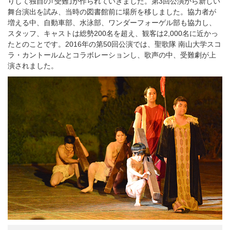
りして独自の｢受難｣が作られていきました。第3回公演から新しい
舞台演出を試み、当時の図書館前に場所を移しました。協力者が
増える中、自動車部、水泳部、ワンダーフォーゲル部も協力し、
スタッフ、キャストは総勢200名を超え、観客は2,000名に近かっ
たとのことです。2016年の第50回公演では、聖歌隊 南山大学スコ
ラ・カントールムとコラボレーションし、歌声の中、受難劇が上
演されました。