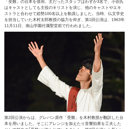
「受難」の台本を借用。主だったスタッフはわずか3名で、小谷氏
はキャストとしても主役のキリストを演じ、他のキャストやエキ
ストラと合わせて総勢100名以上を動員しました。当時、仏文学史
を担当していた木村太郎教授の協力を仰ぎ、第1回公演は、1963年
11月11日、南山学園付属聖堂前で行われました。
第2回公演からは、グレバン原作「受難」を木村教授が翻訳した台
本を用いました。そこにアレンジを加えたり音響効果を工夫した