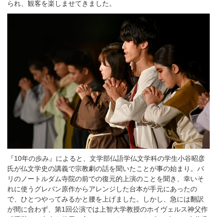
られ、観客を楽しませてきました。
『10年の歩み』によると、文学部仏語学仏文学科の学生小谷昭彦
氏が仏文学史の講義で宗教劇の話を聞いたことが事の始まり。パ
リのノートルダム寺院の前での復元的上演のことを聞き、幸いそ
れに使うグレバン原作からアレンジした台本が手元にあったの
で、ひとつやってみるかと腰を上げました。しかし、急には翻訳
が間に合わず、第1回公演では上智大学教授のホイヴェルス神父作