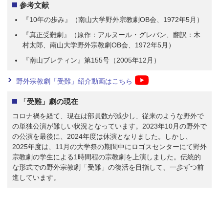
参考文献
『10年の歩み』（南山大学野外宗教劇OB会、1972年5月）
『真正受難劇』（原作：アルヌール・グレバン、翻訳：木
村太郎、南山大学野外宗教劇OB会、1972年5月）
『南山ブレティン』第155号（2005年12月）
野外宗教劇「受難」紹介動画はこちら
「受難」劇の現在
コロナ禍を経て、現在は部員数が減少し、従来のような野外で
の単独公演が難しい状況となっています。2023年10月の野外で
の公演を最後に、2024年度は休演となりました。しかし、
2025年度は、11月の大学祭の期間中にロゴスセンターにて野外
宗教劇の学生による1時間程の宗教劇を上演しました。伝統的
な形式での野外宗教劇「受難」の復活を目指して、一歩ずつ前
進しています。