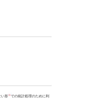
※
ない形
での統計処理のために利