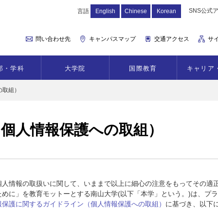
SNS公式
言語
English
Chinese
Korean
問い合わせ先
キャンパスマップ
交通アクセス
サ
部・学科
大学院
国際教育
キャリア
の取組）
個人情報保護への取組）
個人情報の取扱いに関して、いままで以上に細心の注意をもってその適
めに」を教育モットーとする南山大学(以下「本学」という。)は、プ
報保護に関するガイドライン（個人情報保護への取組）
に基づき、以下