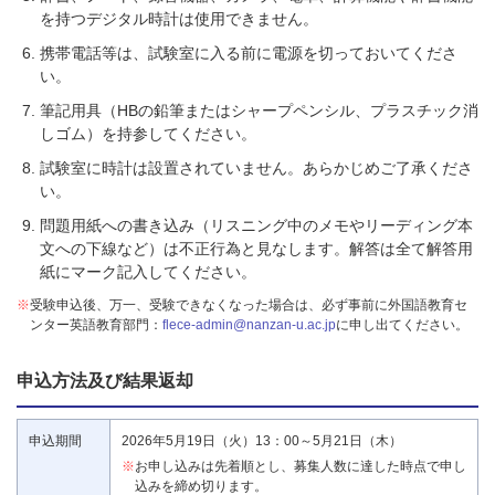
を持つデジタル時計は使用できません。
携帯電話等は、試験室に入る前に電源を切っておいてくださ
い。
筆記用具（HBの鉛筆またはシャープペンシル、プラスチック消
しゴム）を持参してください。
試験室に時計は設置されていません。あらかじめご了承くださ
い。
問題用紙への書き込み（リスニング中のメモやリーディング本
文への下線など）は不正行為と見なします。解答は全て解答用
紙にマーク記入してください。
※
受験申込後、万一、受験できなくなった場合は、必ず事前に外国語教育セ
ンター英語教育部門：
flece-admin@nanzan-u.ac.jp
に申し出てください。
申込方法及び結果返却
申込期間
2026年5月19日（火）13：00～5月21日（木）
※
お申し込みは先着順とし、募集人数に達した時点で申し
込みを締め切ります。