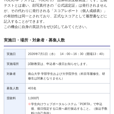
TOEIC-IP テストは、TOEIC の「団体特別受験制度」です。公開
テストとは違い、顔写真付きの「公式認定証」は発行されません
が、その代わりに発行される「スコアレポート（個人成績表）」
の有効性は同一とされており、正式なスコアとして履歴書などに
記入することができます。
この機会に自身の英語力をぜひ試してみてください。
実施日・場所・対象者・募集人数
実施日
2026年7月1日（水） 14：00～16：30（開場13：40）
実施場所
試験教室は、申込者へ後日お知らせします。
対象者
南山大学 学部学生および大学院学生（科目等履修生、研
修生は対象となりません）
募集人数
403名
受験料
1,000円
※
学生向けウェブポータルシステム「PORTA」で申込
後、後日指定する口座へ銀行振込すること。（振込手数
料は自己負担）