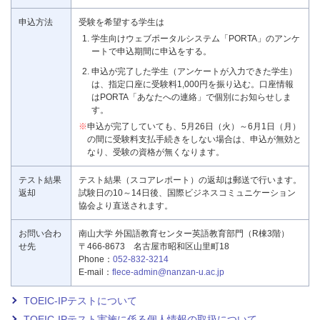
申込方法
受験を希望する学生は
学生向けウェブポータルシステム「PORTA」のアンケ
ートで申込期間に申込をする。
申込が完了した学生（アンケートが入力できた学生）
は、指定口座に受験料1,000円を振り込む。口座情報
はPORTA「あなたへの連絡」で個別にお知らせしま
す。
※
申込が完了していても、5月26日（火）～6月1日（月）
の間に受験料支払手続きをしない場合は、申込が無効と
なり、受験の資格が無くなります。
テスト結果
テスト結果（スコアレポート）の返却は郵送で行います。
返却
試験日の10～14日後、国際ビジネスコミュニケーション
協会より直送されます。
お問い合わ
南山大学 外国語教育センター英語教育部門（R棟3階）
せ先
〒466-8673 名古屋市昭和区山里町18
Phone：
052-832-3214
E-mail：
flece-admin@nanzan-u.ac.jp
TOEIC-IPテストについて
TOEIC-IPテスト実施に係る個人情報の取扱について