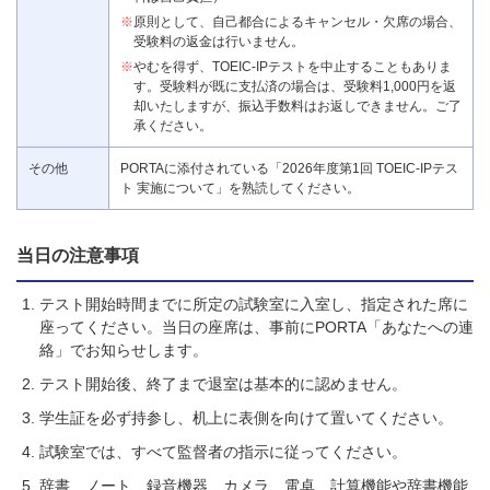
※
原則として、自己都合によるキャンセル・欠席の場合、
受験料の返金は行いません。
※
やむを得ず、TOEIC-IPテストを中止することもありま
す。受験料が既に支払済の場合は、受験料1,000円を返
却いたしますが、振込手数料はお返しできません。ご了
承ください。
その他
PORTAに添付されている「2026年度第1回 TOEIC-IPテス
ト 実施について」を熟読してください。
当日の注意事項
テスト開始時間までに所定の試験室に入室し、指定された席に
座ってください。当日の座席は、事前にPORTA「あなたへの連
絡」でお知らせします。
テスト開始後、終了まで退室は基本的に認めません。
学生証を必ず持参し、机上に表側を向けて置いてください。
試験室では、すべて監督者の指示に従ってください。
辞書、ノート、録音機器、カメラ、電卓、計算機能や辞書機能