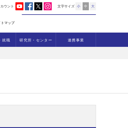
アカウント
文字サイズ
小
中
大
イトマップ
・就職
研究所・センター
連携事業