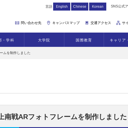
SNS公式
言語
English
Chinese
Korean
問い合わせ先
キャンパスマップ
交通アクセス
サ
部・学科
大学院
国際教育
キャリア
レームを制作しました
上南戦ARフォトフレームを制作しました