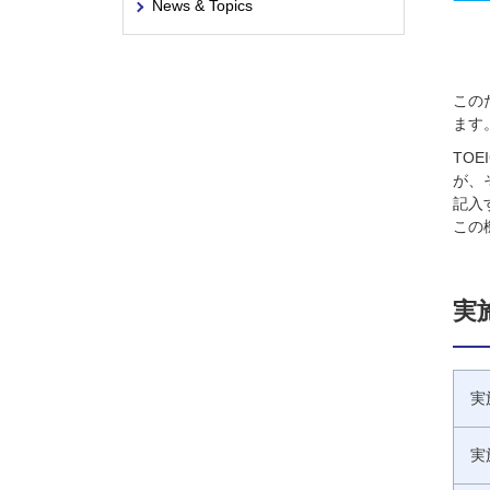
News & Topics
この
ます
TO
が、
記入
この
実
実
実