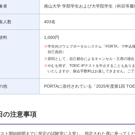
象者
南山大学 学部学生および大学院学生（科目等
集人数
403名
験料
1,000円
※
学生向けウェブポータルシステム「PORTA」で申
自己負担）
※
原則として、自己都合によるキャンセル・欠席の場合
※
やむを得ず、TOEIC-IPテストを中止することもあり
いたしますが、振込手数料はお返しできません。ご了
の他
PORTAに添付されている「2025年度第1回 T
日の注意事項
テスト開始時間までに所定の試験室に入室し、指定された席に座ってくだ