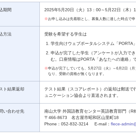
込期間
2025年5月20日（火）13：00～5月22日（木）1
※
お申し込みは先着順とし、募集人数に達した時点で申
込方法
受験を希望する学生は
学生向けウェブポータルシステム「PORT
申込が完了した学生（アンケートが入力できた
む。口座情報はPORTA「あなたへの連絡」
※
申込が完了していても、5月27日（火）～6月2日（
なり、受験の資格が無くなります。
スト結果返却
テスト結果（スコアレポート）の返却は郵送で行
ュニケーション協会より直送されます。
問い合わせ先
南山大学 外国語教育センター英語教育部門（R
〒466-8673 名古屋市昭和区山里町18
Phone：
052-832-3214
E-mail：
flece-admin