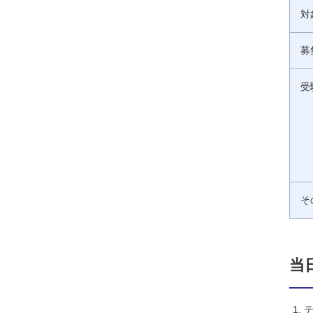
対
募
受
そ
当