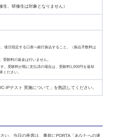
履修生、研修生は対象となりません）
込後、後日指定する口座へ銀行振込すること。（振込手数料は
、受験料の返金は行いません。
ます。受験料が既に支払済の場合は、受験料1,000円を返却
承ください。
OEIC-IPテスト 実施について」を熟読してください。
さい。当日の座席は、事前にPORTA「あなたへの連