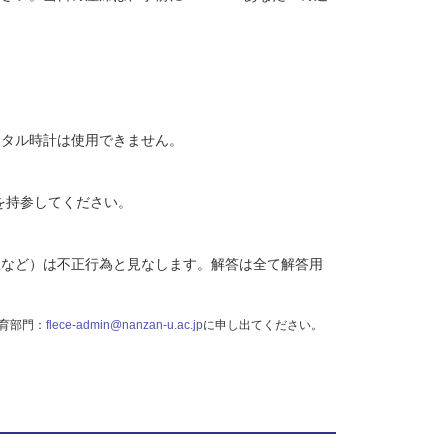
ジタル時計は使用できません。
を持参してください。
線など）は不正行為と見なします。解答は全て解答用
育部門：
flece-admin@nanzan-u.ac.jp
に申し出てください。