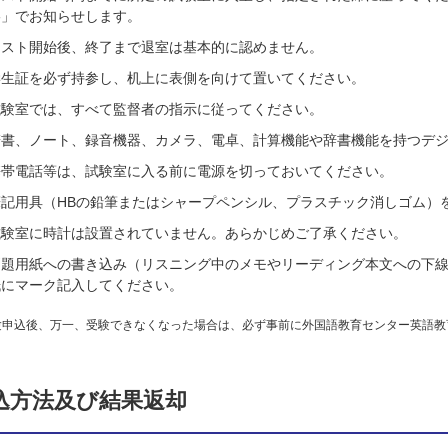
絡」でお知らせします。
テスト開始後、終了まで退室は基本的に認めません。
学生証を必ず持参し、机上に表側を向けて置いてください。
試験室では、すべて監督者の指示に従ってください。
辞書、ノート、録音機器、カメラ、電卓、計算機能や辞書機能を持つデ
携帯電話等は、試験室に入る前に電源を切っておいてください。
筆記用具（HBの鉛筆またはシャープペンシル、プラスチック消しゴム）
試験室に時計は設置されていません。あらかじめご了承ください。
問題用紙への書き込み（リスニング中のメモやリーディング本文への下
紙にマーク記入してください。
験申込後、万一、受験できなくなった場合は、必ず事前に外国語教育センター英語教
込方法及び結果返却