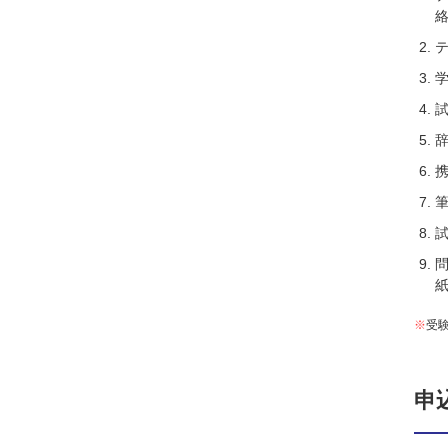
※
受
申