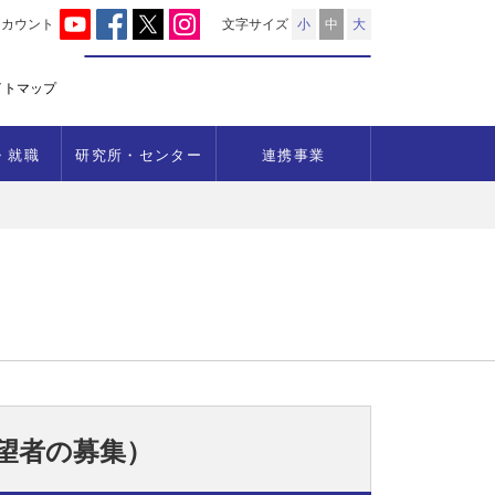
アカウント
文字サイズ
小
中
大
イトマップ
・就職
研究所・センター
連携事業
希望者の募集）