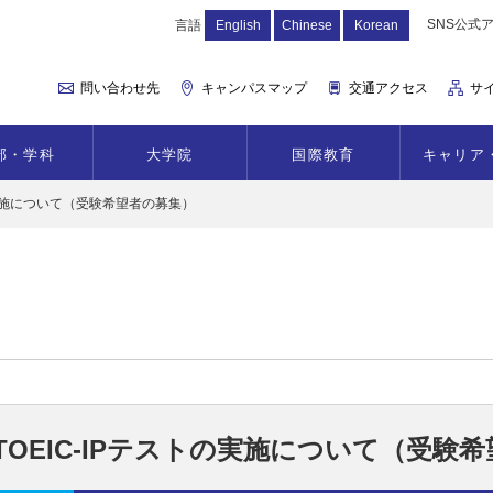
SNS公式
言語
English
Chinese
Korean
問い合わせ先
キャンパスマップ
交通アクセス
サ
部・学科
大学院
国際教育
キャリア
トの実施について（受験希望者の募集）
TOEIC-IPテストの実施について（受験