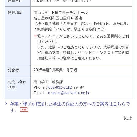
開催日時
2025年9月12日（金）午前11時より
開催場所
南山大学 R棟フラッテンホール
名古屋市昭和区山里町18番地
（地下鉄名城線「八事日赤」駅より徒歩約8分、または地
下鉄鶴舞線「いりなか」駅より徒歩約15分）
※
駐車スペースがございませんので、公共交通機関をご利
用ください。
また、近隣へのご迷惑となりますので、大学周辺での自
家用車の乗降、待機およびコンビニエンスストア等近隣
店舗駐車場への駐車はご遠慮ください。
対象者
2025年度9月卒業・修了者
お問い合わ
南山学園 総務課
せ先
Phone：
052-832-3112
（直通）
E-mail：
n-somu@nanzan-u.ac.jp
卒業・修了が確定した学生の保証人の方へのご案内はこちらで
す。
以上