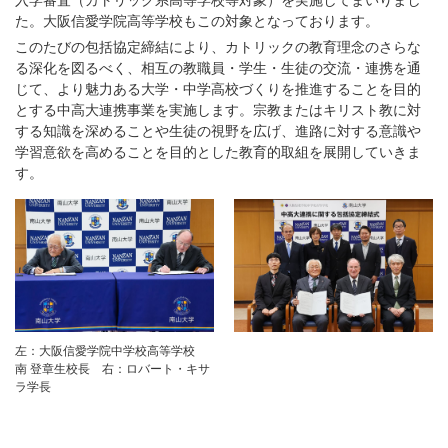
入学審査（カトリック系高等学校等対象）を実施してまいりまし
た。大阪信愛学院高等学校もこの対象となっております。
このたびの包括協定締結により、カトリックの教育理念のさらな
る深化を図るべく、相互の教職員・学生・生徒の交流・連携を通
じて、より魅力ある大学・中学高校づくりを推進することを目的
とする中高大連携事業を実施します。宗教またはキリスト教に対
する知識を深めることや生徒の視野を広げ、進路に対する意識や
学習意欲を高めることを目的とした教育的取組を展開していきま
す。
左：大阪信愛学院中学校高等学校
南 登章生校長 右：ロバート・キサ
ラ学長