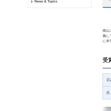
News & Topics
南山
施し
に本
受
応
氏