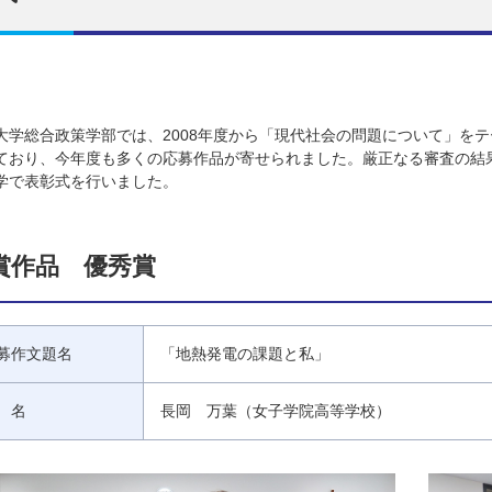
大学総合政策学部では、2008年度から「現代社会の問題について」を
ており、今年度も多くの応募作品が寄せられました。厳正なる審査の結果
学で表彰式を行いました。
賞作品 優秀賞
募作文題名
「地熱発電の課題と私」
 名
長岡 万葉（女子学院高等学校）