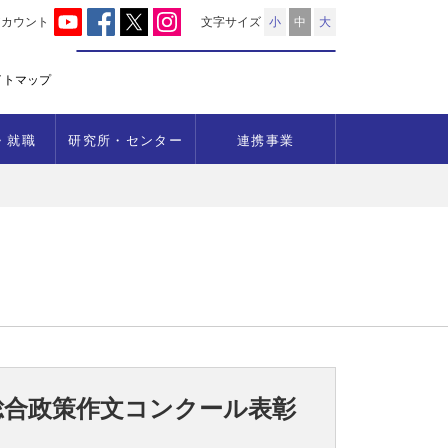
アカウント
文字サイズ
小
中
大
イトマップ
・就職
研究所・センター
連携事業
生総合政策作文コンクール表彰