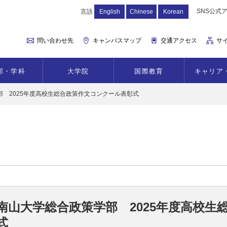
SNS公式
言語
English
Chinese
Korean
問い合わせ先
キャンパスマップ
交通アクセス
サ
部・学科
大学院
国際教育
キャリア
部 2025年度高校生総合政策作文コンクール表彰式
南山大学総合政策学部 2025年度高校
式