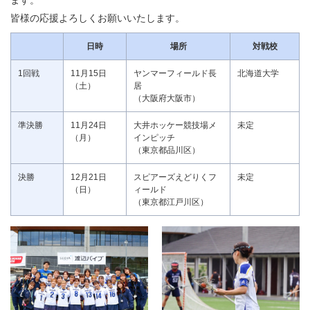
ます。
皆様の応援よろしくお願いいたします。
日時
場所
対戦校
1回戦
11月15日
ヤンマーフィールド長
北海道大学
（土）
居
（大阪府大阪市）
準決勝
11月24日
大井ホッケー競技場メ
未定
（月）
インピッチ
（東京都品川区）
決勝
12月21日
スピアーズえどりくフ
未定
（日）
ィールド
（東京都江戸川区）