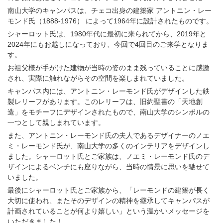
南山大学のキャンパスは、チェコ出身の建築家 アントニン・レー
モンド氏（1888-1976） によって1964年に設計されたものです。
シャーロット氏は、1980年代に最初に来られてから、2019年と
2024年にもお越しになっており、今回で4回目のご来学となりま
す。
お祖父様が手がけた建物が当時の姿のまま残っていることに感激
され、実際に触れながらその空間を楽しまれていました。
キャンパス内には、アントニン・レーモンド氏がデザインした鉄
製レリーフがあります。このレリーフは、旧約聖書の「天地創
造」をモチーフにデザインされたもので、南山大学のシンボルの
一つとして親しまれています。
また、アントニン・レーモンド氏の夫人であるデザイナーのノエ
ミ・レーモンド氏が、南山大学の多くのインテリアをデザインし
ました。シャーロット氏とご家族は、ノエミ・レーモンド氏のデ
ザインによるベンチにも座りながら、当時の情景に思いを馳せて
いました。
最後にシャーロット氏とご家族から、「レーモンドの建築が長く
大切に使われ、またそのデザインの精神を継承してキャンパスが
計画されていることが何より嬉しい」という温かいメッセージを
いただきました！