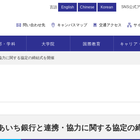
SNS公式
言語
English
Chinese
Korean
問い合わせ先
キャンパスマップ
交通アクセス
サ
部・学科
大学院
国際教育
キャリア
協力に関する協定の締結式を開催
あいち銀行と連携・協力に関する協定の