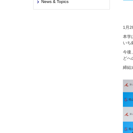
News & Topics
1月
本学
いち
今後
どへ
締結