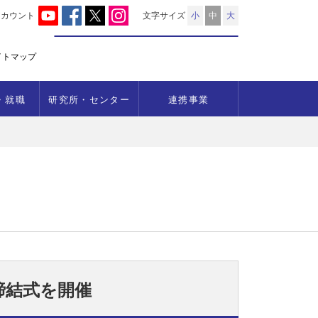
アカウント
文字サイズ
小
中
大
イトマップ
・就職
研究所・センター
連携事業
締結式を開催