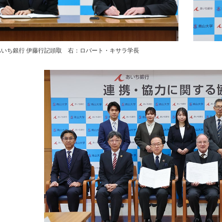
あいち銀行 伊藤行記頭取 右：ロバート・キサラ学長