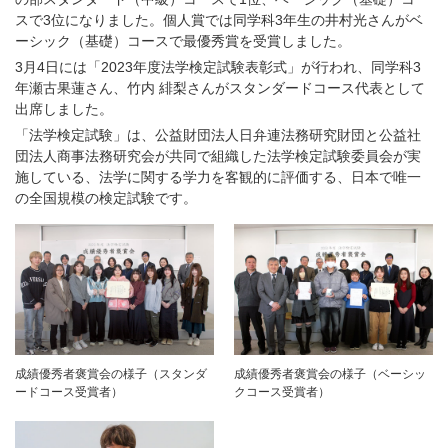
スで3位になりました。個人賞では同学科3年生の井村光さんがベ
ーシック（基礎）コースで最優秀賞を受賞しました。
3月4日には「2023年度法学検定試験表彰式」が行われ、同学科3
年瀬古果蓮さん、竹内 緋梨さんがスタンダードコース代表として
出席しました。
「法学検定試験」は、公益財団法人日弁連法務研究財団と公益社
団法人商事法務研究会が共同で組織した法学検定試験委員会が実
施している、法学に関する学力を客観的に評価する、日本で唯一
の全国規模の検定試験です。
成績優秀者褒賞会の様子（スタンダ
成績優秀者褒賞会の様子（ベーシッ
ードコース受賞者）
クコース受賞者）