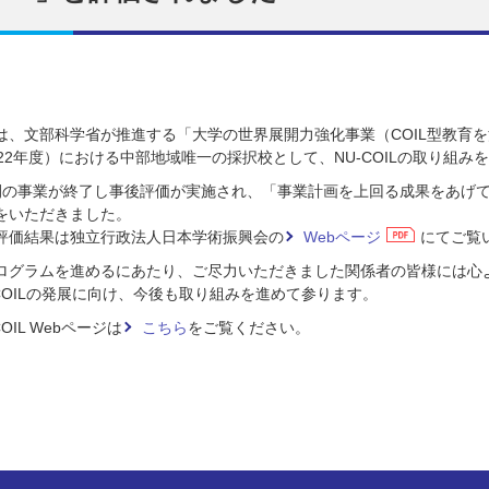
は、文部科学省が推進する「大学の世界展開力強化事業（COIL型教育を
022年度）における中部地域唯一の採択校として、NU-COILの取り組み
間の事業が終了し事後評価が実施され、「事業計画を上回る成果をあげ
をいただきました。
評価結果は独立行政法人日本学術振興会の
Webページ
にてご覧
ログラムを進めるにあたり、ご尽力いただきました関係者の皆様には心
-COILの発展に向け、今後も取り組みを進めて参ります。
COIL Webページは
こちら
をご覧ください。