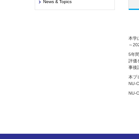
News & Topics
本学
～2
5年
評価
事後
本プ
NU
NU-