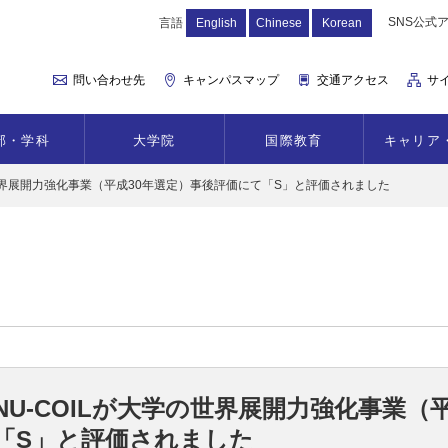
SNS公式
言語
English
Chinese
Korean
問い合わせ先
キャンパスマップ
交通アクセス
サ
部・学科
大学院
国際教育
キャリア
の世界展開力強化事業（平成30年選定）事後評価にて「S」と評価されました
NU-COILが大学の世界展開力強化事業（
「S」と評価されました