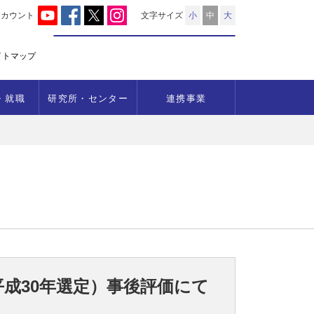
アカウント
文字サイズ
小
中
大
イトマップ
・就職
研究所・センター
連携事業
平成30年選定）事後評価にて