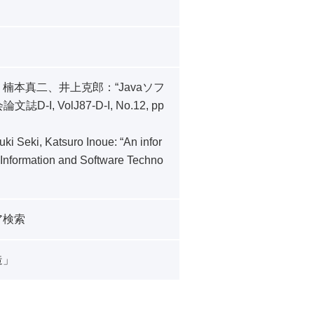
本真二、井上克郎：“Javaソフ
 VolJ87-D-I, No.12, pp
ki Seki, Katsuro Inoue: “An infor
 Information and Software Techno
ア検索
造」