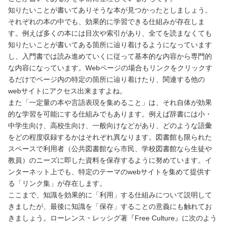
知りたいことが書いてありそうな本が見つかったとしましょう。
それぞれの本の中でも、効果的に学習できる仕組みが存在しま
す。例えば多くの本には目次や索引があり、全てを読まなくても
知りたいことが書いてある箇所に辿り着けるようになっています
し、入門書では読み進めていくに従って基本的な内容から専門的
な内容になっています。Webページの場合もリンクをクリックす
るだけでページ内の特定の箇所に辿り着けたり、関連する他の
webサイトにアクセス出来ますよね。
また「一定量の本や言語表現を集めること」は、それ自体が効果
的な学習を可能にする仕組みでもあります。例えば辞書には小・
中学生向け、高校生向け、一般向けなどがあり、どのような語彙
をどの程度収録するかはそれぞれ異なります。図書館も限られた
スペースで利用者（公共図書館なら市民、学校図書館なら生徒や
教員）のニーズに即した資料を保存するように努めています。イ
ンターネット上でも、特定のテーマのwebサイトを集めて提供す
る「リンク集」が存在します。
ここまで、知識を効果的に「利用」する仕組みについて説明して
きましたが、最後に知識を「保存」することの意義にも触れてお
きましょう。ローレンス・レッシグ著『Free Culture』に次のよう