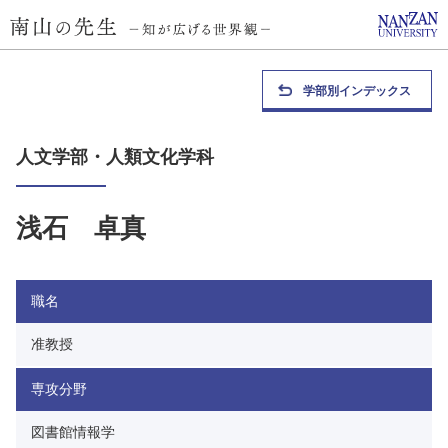
学部別インデックス
人文学部・人類文化学科
浅石 卓真
職名
准教授
専攻分野
図書館情報学