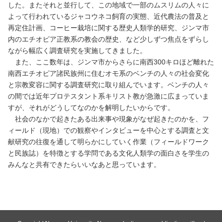
した。またそれと並行して、この地域で一部のムスリムの人々に
よって行われているジャコウネコ飼育の実態、近代農法の普及と
再定住計画、コーヒー栽培に関する歴史人類学的研究、ジンマ市
内のエチオピア正教系の教会の歴史、など少しずつ焦点をずらし
ながら幅広く調査研究を実施してきました。
また、ここ数年は、ジンマ市からさらに南西300キロほど離れた
南西エチオピア諸民族州に住むオモ系のベンチの人々の社会変化
と宗教変容に関する調査研究に取り組んでいます。ベンチの人々
の間では近年プロテスタント系キリスト教が急激に広まっていま
すが、それがどうしてなのかを解明したいからです。
社会のなかで起きたある出来事や現象がなぜ起きたのかを、フ
ィールド（現地）での観察やインタビューを中心とする調査と文
献研究の往復を通して明らかにしていく作業（フィールドワーク
と民族誌）を特徴とする学問である文化人類学の面白さを学生の
みんなと共有できたらいいなあと思っています。