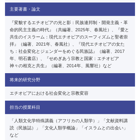
主要著書・論文
『変貌するエチオピアの光と影：民族連邦制・開発主義・革
命的民主主義の時代』（共編著、2025年、春風社）、『愛と
共生のイスラーム：現代エチオピアのスーフィズムと聖者崇
拝』（編著、2021年、春風社）、『現代エチオピアの女た
ち：社会変化とジェンダーをめぐる民族誌』（編著、2017
年、明石書店）、『せめぎあう宗教と国家：エチオピア
神々の相克と共生』（編著、2014年、風響社）など
将来的研究分野
エチオピアにおける社会変化と宗教変容
担当の授業科目
「人類文化学特殊講義（アフリカの人類学）」「文献資料講
読（民族誌）」「文化人類学概論」「イスラムとの出会い」
など