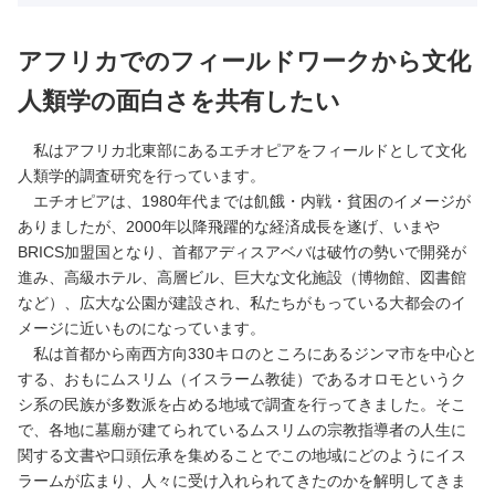
アフリカでのフィールドワークから文化
人類学の面白さを共有したい
私はアフリカ北東部にあるエチオピアをフィールドとして文化
人類学的調査研究を行っています。
エチオピアは、1980年代までは飢餓・内戦・貧困のイメージが
ありましたが、2000年以降飛躍的な経済成長を遂げ、いまや
BRICS加盟国となり、首都アディスアベバは破竹の勢いで開発が
進み、高級ホテル、高層ビル、巨大な文化施設（博物館、図書館
など）、広大な公園が建設され、私たちがもっている大都会のイ
メージに近いものになっています。
私は首都から南西方向330キロのところにあるジンマ市を中心と
する、おもにムスリム（イスラーム教徒）であるオロモというク
シ系の民族が多数派を占める地域で調査を行ってきました。そこ
で、各地に墓廟が建てられているムスリムの宗教指導者の人生に
関する文書や口頭伝承を集めることでこの地域にどのようにイス
ラームが広まり、人々に受け入れられてきたのかを解明してきま